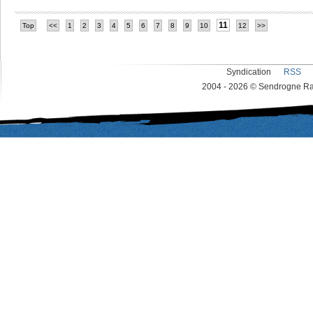
11
Top
<<
1
2
3
4
5
6
7
8
9
10
12
>>
Syndication
RSS
2004 - 2026 © Sendrogne Rac