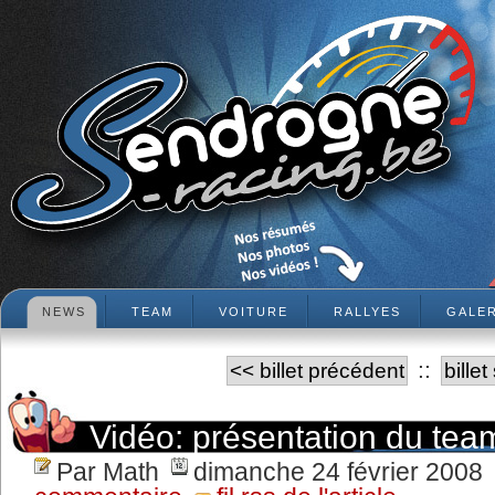
NEWS
TEAM
VOITURE
RALLYES
GALER
::
<< billet précédent
bille
Vidéo: présentation du tea
Par Math
dimanche 24 février 2008