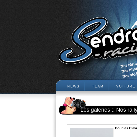
NEWS
TEAM
VOITURE
Les galeries
::
Nos rall
Boucles Clavi