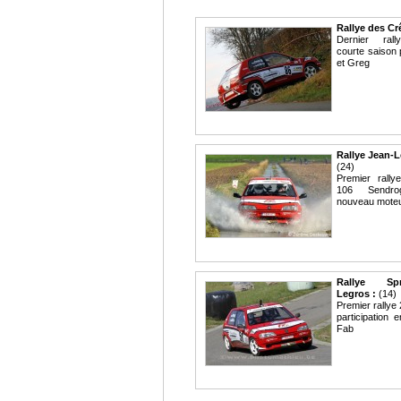
Rallye des Cr
Dernier rall
courte saison
et Greg
Rallye Jean-
(24)
Premier rally
106 Sendr
nouveau moteu
Rallye Sp
Legros :
(14)
Premier rallye
participation 
Fab