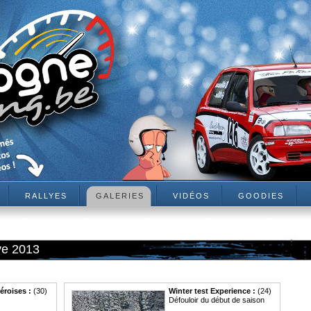
RALLYES
GALERIES
VIDÉOS
GOODIES
ye 2013
éroises :
(30)
Winter test Experience :
(24)
Défouloir du début de saison