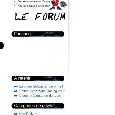
Future
référence en Belgique?
Nouvelle équipe de gestion
Facebook
À retenir
La vidéo Solwaster déconne !
Soirée Sendrogne Racing 2008
Vidéo: présentation du team
Catégories de news
Nos Rallyes