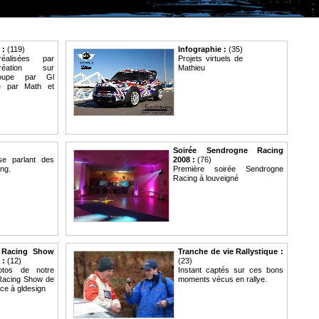
 :
(119)
Infographie :
(35)
réalisées par
Projets virtuels de
réation sur
Mathieu
 coupe par Gl
ge par Math et
Soirée Sendrogne Racing
se parlant des
2008 :
(76)
ng.
Première soirée Sendrogne
Racing à louveigné
l Racing Show
Tranche de vie Rallystique :
 :
(12)
(23)
otos de notre
Instant captés sur ces bons
Racing Show de
moments vécus en rallye.
ce à gldesign