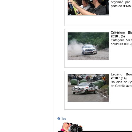
organisé par
piste de l'EMA
Critérium Bi
2010 :
(5)
Catégorie 50 
couleurs du 
Legend Bou
2010 :
(14)
Boucles de S
en Corolla ave
Top