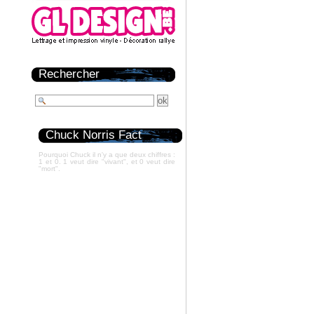
Rechercher
Chuck Norris Fact
Pourquoi Chuck il n'y a que deux chiffres :
1 et 0. 1 veut dire "vivant", et 0 veut dire
"mort".