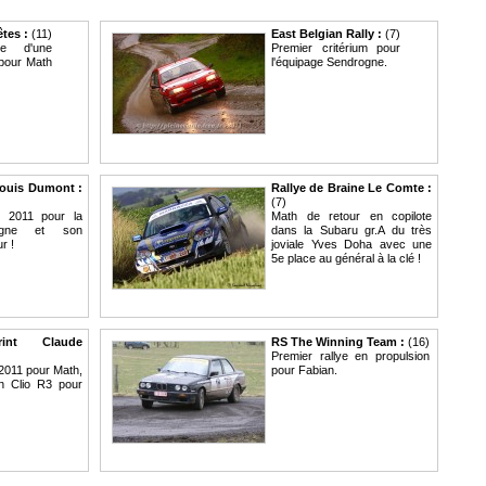
êtes :
(11)
East Belgian Rally :
(7)
ye d'une
Premier critérium pour
 pour Math
l'équipage Sendrogne.
Louis Dumont :
Rallye de Braine Le Comte :
(7)
e 2011 pour la
Math de retour en copilote
ogne et son
dans la Subaru gr.A du très
r !
joviale Yves Doha avec une
5e place au général à la clé !
rint Claude
RS The Winning Team :
(16)
Premier rallye en propulsion
 2011 pour Math,
pour Fabian.
en Clio R3 pour