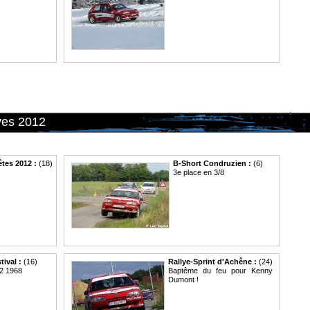
yes 2012
êtes 2012 :
(18)
B-Short Condruzien :
(6)
3e place en 3/8
tival :
(16)
Rallye-Sprint d'Achêne :
(24)
.2 1968
Baptême du feu pour Kenny
Dumont !