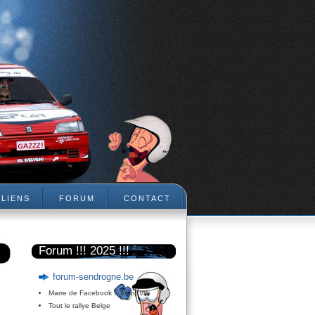
LIENS
FORUM
CONTACT
Forum !!! 2025 !!!
forum-sendrogne.be
Marre de Facebook ? Vient !/li>
Tout le rallye Belge