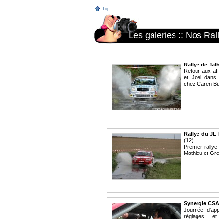
Top
Les galeries
::
Nos Ral
Rallye de Jal
Retour aux aff
et Joel dans
chez Caren Bu
Rallye du JL
(12)
Premier rallye
Mathieu et Gre
Synergie CSA
Journée d'app
réglages et