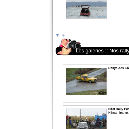
Top
Les galeries
::
Nos rall
Rallye des Cr
Eifel Rally Fes
Hillman Imp gr