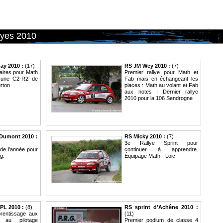
lyes 2010
hay 2010 :
(17)
RS JM Wey 2010 :
(7)
aires pour Math
Premier rallye pour Math et
 une C2-R2 de
Fab mais en échangeant les
rton
places : Math au volant et Fab
aux notes ! Dernier rallye
2010 pour la 106 Sendrogne
 Dumont 2010 :
RS Micky 2010 :
(7)
3e Rallye Sprint pour
 de l'année pour
continuer à apprendre.
g.
Équipage Math - Loic
PL 2010 :
(8)
RS sprint d'Achêne 2010 :
rentissage aux
(11)
 au pilotage
Premier podium de classe 4