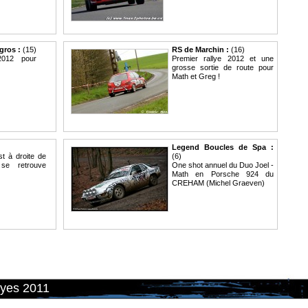
gros :
(15)
RS de Marchin :
(16)
2012 pour
Premier rallye 2012 et une
grosse sortie de route pour
Math et Greg !
Legend Boucles de Spa :
st à droite de
(6)
se retrouve
One shot annuel du Duo Joel -
Math en Porsche 924 du
CREHAM (Michel Graeven)
lyes 2011