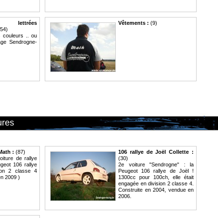
 lettrées
Vêtements :
(9)
54)
s couleurs .. ou
rage Sendrogne-
ures
Math :
(87)
106 rallye de Joël Collette :
iture de rallye
(30)
geot 106 rallye
2e voiture "Sendrogne" : la
ion 2 classe 4
Peugeot 106 rallye de Joël !
en 2009 )
1300cc pour 100ch, elle était
engagée en division 2 classe 4.
Construite en 2004, vendue en
2006.