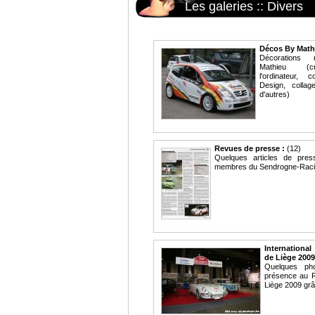
Les galeries
::
Divers
Décos By Math
Décorations 
Mathieu (c
l'ordinateur,
Design, colla
d'autres)
Revues de presse :
(12)
Quelques articles de pres
membres du Sendrogne-Raci
Internationa
de Liège 2009
Quelques ph
présence au 
Liège 2009 grâ