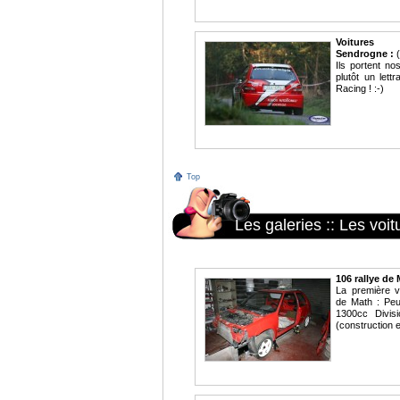
Voitures
Sendrogne :
(
Ils portent no
plutôt un lett
Racing ! :-)
Top
Les galeries
::
Les voit
106 rallye de 
La première vo
de Math : Peu
1300cc Divis
(construction 