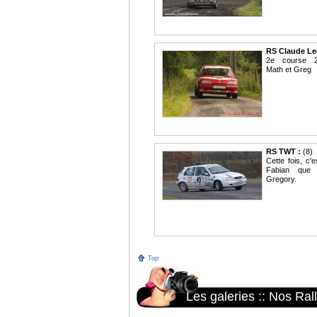
RS Claude Le
2e course 
Math et Greg
RS TWT :
(8)
Cette fois, c'e
Fabian que 
Gregory.
Top
Les galeries
::
Nos Ral