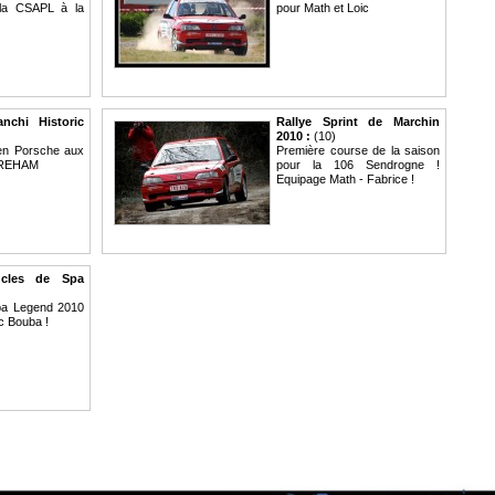
 la CSAPL à la
pour Math et Loic
anchi Historic
Rallye Sprint de Marchin
2010 :
(10)
en Porsche aux
Première course de la saison
CREHAM
pour la 106 Sendrogne !
Equipage Math - Fabrice !
cles de Spa
pa Legend 2010
c Bouba !