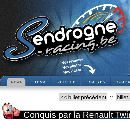
NEWS
TEAM
VOITURE
RALLYES
GALER
::
<< billet précédent
bille
Conquis par la Renault Twi
Jalhaytoise