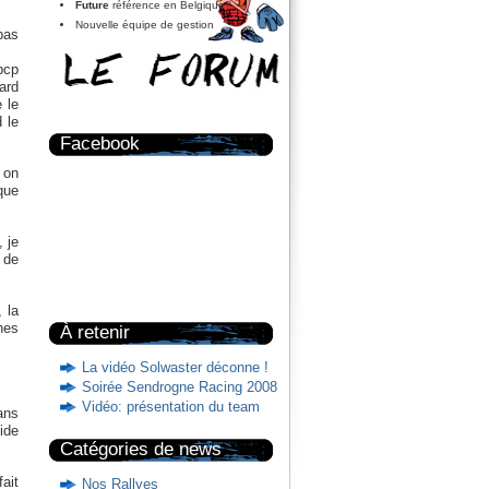
Future
référence en Belgique?
Nouvelle équipe de gestion
pas
bcp
ard
 le
d le
Facebook
 on
que
, je
 de
 la
nes
À retenir
La vidéo Solwaster déconne !
Soirée Sendrogne Racing 2008
Vidéo: présentation du team
ans
ide
Catégories de news
fait
Nos Rallyes