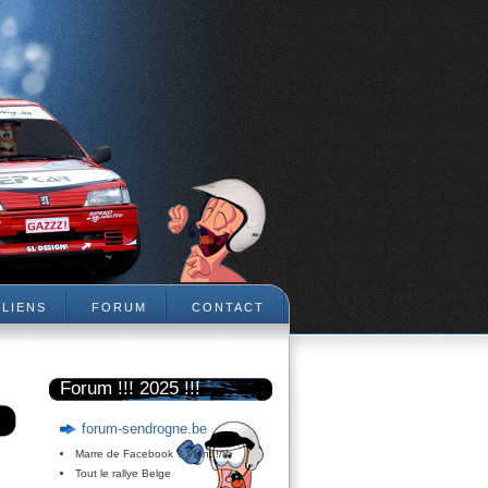
LIENS
FORUM
CONTACT
Forum !!! 2025 !!!
forum-sendrogne.be
Marre de Facebook ? Vient !/li>
Tout le rallye Belge