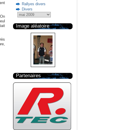
ent
Rallyes divers
Divers
 On
eul
Image aléatoire
ait
très
re,
Partenaires