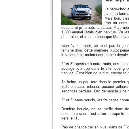
Résumé par m
Le pare-choc a
avec sa face a
Mais bon, c'es
trop tôt dans
dedans et je remets la patate. Mais m
1.300 auquel j'étais bien habitué. Vu les
petit talus, et le pare-choc que Math ava
Bien évidemment, ce n'est pas le genr
termine donc cette première plutôt peina
le volant était maintenant un peu décalé l
2° et 3° spéciale à notre main, des freina
soulage bcp trop dans le vite, quel gr
risques. C'est bien de le dire, encore faut-
Je freine un peu tard dans le premier q
voiture saute, rebondi, aucune adhére
secondes perdues. Décidément la 1 ne n
2° et 3° sans soucis, les freinages com
Dernière boucle, on se méfie donc d
encombre si ce n'est qu'on rattrape le c
vers le FF.
Pas de chance car en plus, dans ce T droi