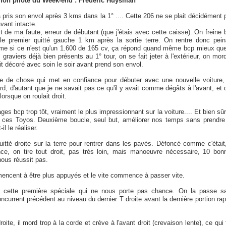
on pilote du Week-end : Fredéric Huysman
 pris son envol après 3 kms dans la 1° .... Cette 206 ne se plait décidément 
vant intacte.
t de ma faute, erreur de débutant (que j'étais avec cette caisse). On freine 
 le premier quitté gauche 1 km après la sortie terre. On rentre donc pein
ême si ce n'est qu'un 1.600 de 165 cv, ça répond quand même bcp mieux que
 graviers déjà bien présents au 1° tour, on se fait jeter à l'extérieur, on mor
it décoré avec soin le soir avant prend son envol.
e de chose qui met en confiance pour débuter avec une nouvelle voiture,
rd, d'autant que je ne savait pas ce qu'il y avait comme dégâts à l'avant, et 
orsque on roulait droit.
ges bcp trop tôt, vraiment le plus impressionnant sur la voiture.... Et bien sûr
ip ces Toyos. Deuxième boucle, seul but, améliorer nos temps sans prendre
il le réaliser.
uitté droite sur la terre pour rentrer dans les pavés. Défoncé comme c'était,
nce, on tire tout droit, pas très loin, mais manoeuvre nécessaire, 10 bon
ous réussit pas.
mencent à être plus appuyés et le vite commence à passer vite.
e cette première spéciale qui ne nous porte pas chance. On la passe s
oncurrent précédent au niveau du dernier T droite avant la dernière portion rap
te, il mord trop à la corde et crève à l'avant droit (crevaison lente), ce qui 