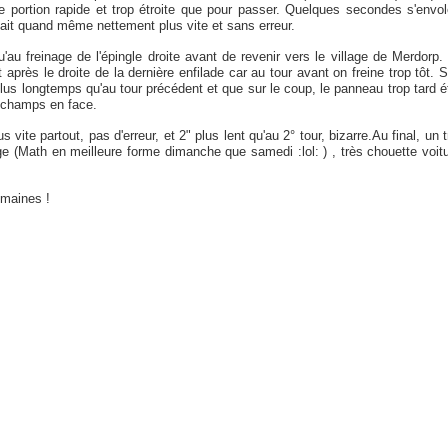
tte portion rapide et trop étroite que pour passer. Quelques secondes s'envol
ait quand même nettement plus vite et sans erreur.
'au freinage de l'épingle droite avant de revenir vers le village de Merdorp.
après le droite de la dernière enfilade car au tour avant on freine trop tôt. S
plus longtemps qu'au tour précédent et que sur le coup, le panneau trop tard ét
e champs en face.
s vite partout, pas d'erreur, et 2" plus lent qu'au 2° tour, bizarre.Au final, un 
 (Math en meilleure forme dimanche que samedi :lol: ) , très chouette voitu
emaines !