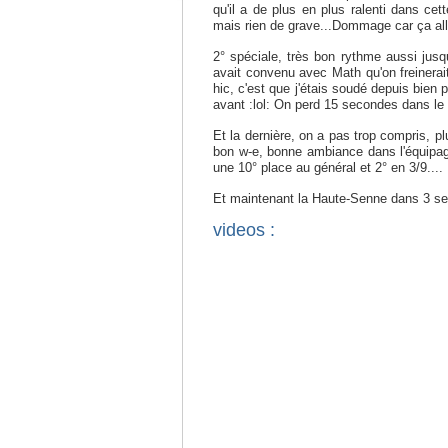
qu'il a de plus en plus ralenti dans ce
mais rien de grave...Dommage car ça all
2° spéciale, très bon rythme aussi jusqu
avait convenu avec Math qu'on freinerait 
hic, c'est que j'étais soudé depuis bien 
avant :lol: On perd 15 secondes dans l
Et la dernière, on a pas trop compris, plu
bon w-e, bonne ambiance dans l'équipage
une 10° place au général et 2° en 3/9....
Et maintenant la Haute-Senne dans 3 s
videos :